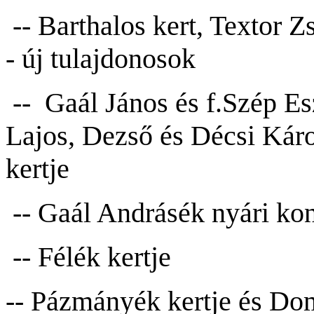
-- Barthalos kert, Textor Zs
- új tulajdonosok
-- Gaál János és f.Szép Esz
Lajos, Dezső és Décsi Káro
kertje
-- Gaál Andrásék nyári ko
-- Félék kertje
-- Pázmányék kertje és Do