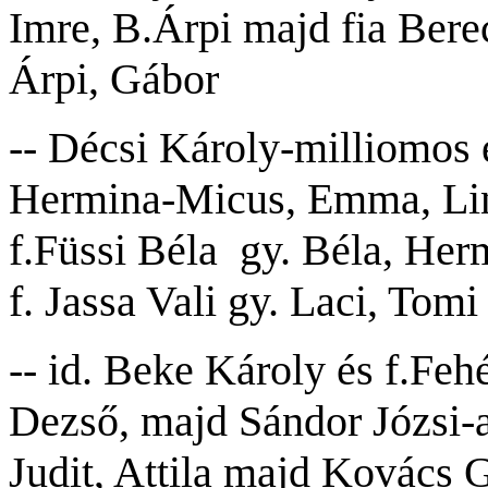
Imre, B.Árpi majd fia Berec
Árpi, Gábor
-- Décsi Károly-milliomos 
Hermina-Micus, Emma, Lin
f.Füssi Béla gy. Béla, Herm
f. Jassa Vali gy. Laci, Tomi
-- id. Beke Károly és f.Fe
Dezső, majd Sándor Józsi-as
Judit, Attila majd Kovács G