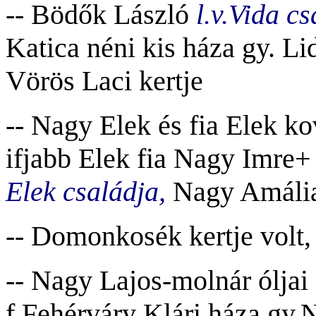
-- Bödők László
l.v.Vida c
Katica néni kis háza gy. Lid
Vörös Laci kertje
-- Nagy Elek és fia Elek 
ifjabb Elek fia Nagy Imre+
Elek családja,
Nagy Amália
-- Domonkosék kertje volt, 
-- Nagy Lajos-molnár óljai
f.Fehérváry Klári háza gy.