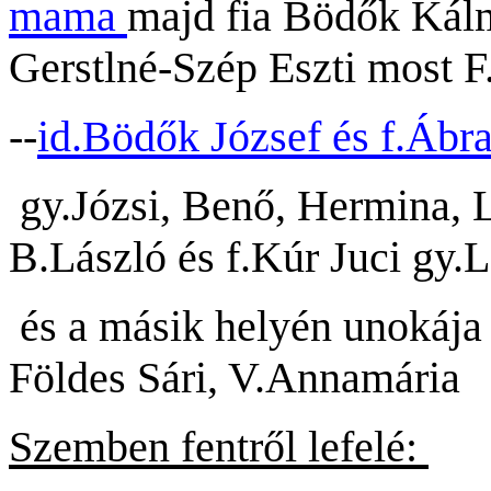
mama
majd fia Bödők Kálm
Gerstlné-Szép Eszti most F.
--
id.Bödők József és f.Áb
gy.Józsi, Benő, Hermina, L
B.László és f.Kúr Juci gy.L
és a másik helyén unokája 
Földes Sári, V.Annamária
Szemben fentről lefelé: