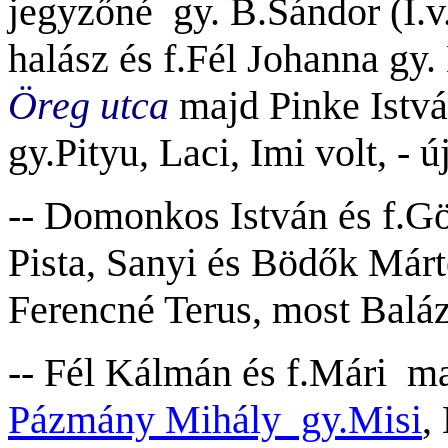
jegyzőné gy. B.Sándor (I.v.
halász és f.Fél Johanna gy.
Öreg utca
majd Pinke Ist
v
á
gy.Pityu, Laci, Imi volt, - 
-- Domonkos István és f.Gör
Pista, Sanyi és Bödők Már
Ferencné Terus, most Baláz
-- Fél Kálmán és f.Mári ma
Pázmány Mihály gy.Misi
,