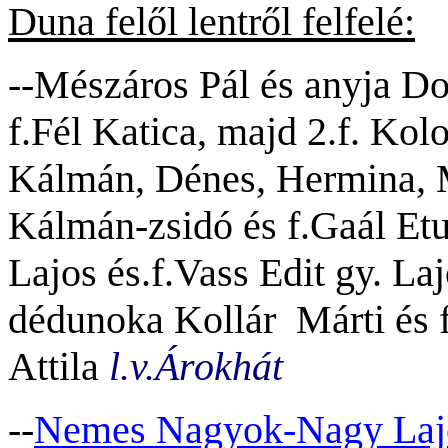
Duna felől lentről felfelé:
--Mészáros Pál és anyja D
f.Fél Katica, majd 2.f. Kolo
Kálmán, Dénes, Hermina, M
Kálmán-zsidó és f.Gaál Etu
Lajos és.f.Vass Edit gy. La
dédunoka Kollár Márti és fé
Attila
l.v.Árokhát
--
Nemes Nagyok-Nagy Lajos