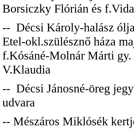
Borsiczky Flórián és f.Vida
-- Décsi Károly-halász ól
Etel-okl.szülésznő háza m
f.Kósáné-Molnár Márti gy. 
V.Klaudia
-- Décsi Jánosné-ö
r
eg jeg
udvara
-- Mészáros Miklósék kertj