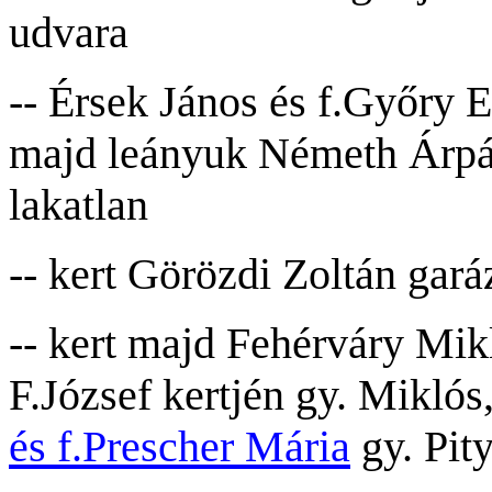
udvara
-- Érsek János és f.Győry E
majd leányuk Németh Árpád
lakatlan
-- kert Görözdi Zoltán
g
ará
-- kert majd Fehérváry Mikl
F.József kertjén gy. Miklós
és f.Prescher Mária
gy. Pit