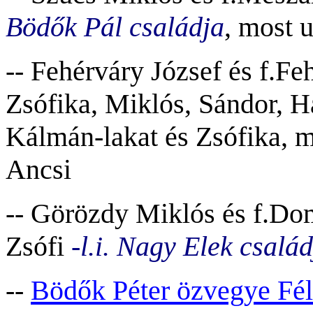
Bödők Pál családja
, most 
-- Fehérváry József és f.Fe
Zsófika, Miklós, Sándor, Há
Kálmán-lakat és Zsófika, m
Ancsi
-- Görözdy Miklós és f.Dom
Zsófi
-l.i. Nagy Elek család
--
Bödők Péter özvegye Fél