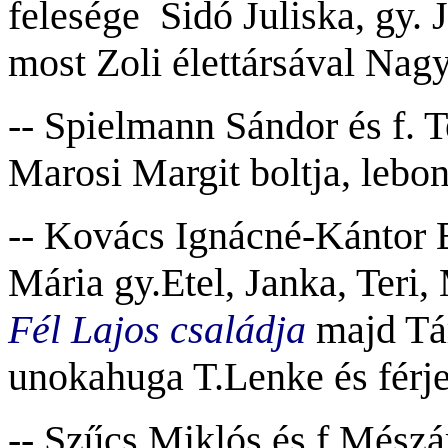
felesége Sidó Juliska, gy. J
most Zoli élettársával Nagy
-- Spielmann Sándor és f. T
Marosi Margit boltja, lebo
-- Kovács Ignácné-Kántor E
Mária gy.Etel, Janka, Teri,
Fél Lajos családja
majd Tá
unokahuga T.Lenke és férje
-- Szűcs Miklós és f.Mész