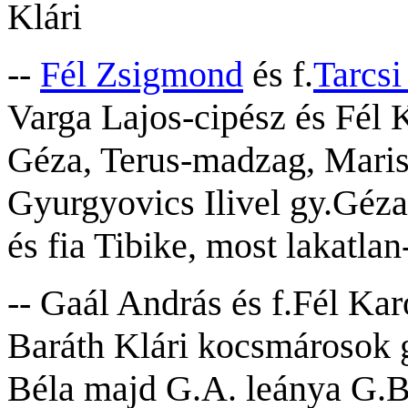
Klári
--
Fél Zsigmond
és f.
Tarcsi
Varga Lajos-cipész és Fél K
Géza, Terus-madzag, Marisk
Gyurgyovics Ilivel gy.Géza
és fia Tibike, most lakatlan
-- Gaál András és f.Fél Ka
Baráth Klári kocsmároso
k 
Béla majd G.A. leánya G.Be