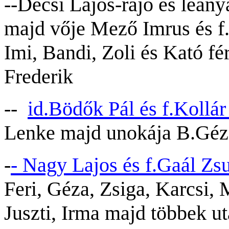
--
Décsi Lajos-rajó és leán
majd vője Mező Imrus és f.D
Imi, Bandi, Zoli és Kató fé
Frederik
--
id.Bödők Pál és f.Kollá
Lenke majd unokája B.Géza
-
- Nagy Lajos és f.Gaál Z
Feri, Géza, Zsiga, Karcsi, 
Juszti, Irma majd többek u