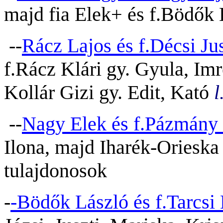
majd fia Elek+ és f.Bödők 
--
Rácz Lajos és f.Décsi Jus
f.Rácz Klári gy. Gyula, Imr
Kollár Gizi gy. Edit, Kató
l
--
Nagy Elek és f.Pázmány 
Ilona, majd Iharék-Orieska 
tulajdonosok
-
-Bödők László és f.Tarcsi