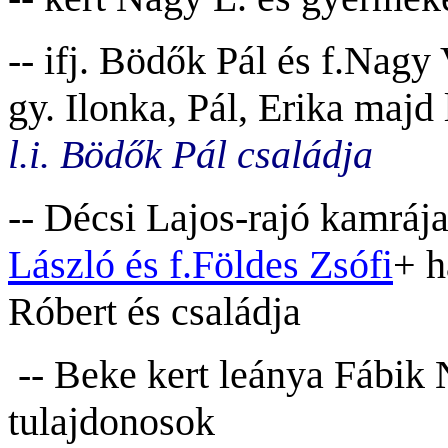
-- ifj. Bödők Pál és f.Nagy
gy. Ilonka, Pál, Erika maj
l.i. Bödők Pál családja
-- Décsi Lajos-
rajó kamráj
László és f.Földes Zsófi
+ h
Róbert és családja
-- Beke kert leánya Fábik 
tulajdonosok