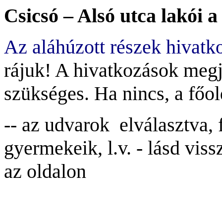
Csicsó – Alsó utca lakói a
Az aláhúzott részek hivatk
rájuk! A hivatkozások meg
szükséges. Ha nincs, a főol
-- az udvarok elvá
lasztva, 
gyermekeik, l.v. - lásd vissza
az oldalon