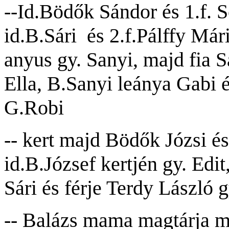
--Id.Bödők Sándor és 1.f. 
id.B.Sári és 2.f.Pálffy Má
anyus gy. Sanyi, majd fia S
Ella, B.Sanyi leánya Gabi é
G.Robi
-- kert majd Bödők Józsi é
id.B.József kertjén gy. Edit
Sári és férje Terdy László 
-- Balázs mama magtárja ma