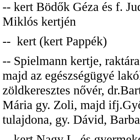
-- kert Bödők Géza és f. J
Miklós kertjén
-- kert (kert Pappék)
-- Spielmann kertje, raktár
majd az egészségügyé lakók
zöldkeresztes nővér, dr.Ba
Mária gy. Zoli, majd ifj.G
tulajdona, gy. Dávid, Barba
-- kert Nagy L. és gyermeke