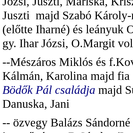
Józsi, Juszti, Mariska, Kri
Juszti majd Szabó Károly-
(előtte Iharné) és leányuk
gy. Ihar Józsi, O.Margit vol
--Mészáros Miklós és f.Kov
Kálmán, Karolina majd fi
Bödők Pál családja
majd S
Danuska, Jani
-- özvegy Balázs Sándorné