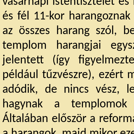
vasárnapi istentisztelet é
és fél 11-kor harangoznak
az összes harang szól, b
templom harangjai egys
jelentett (így figyelmezt
például tűzvészre), ezért 
adódik, de nincs vész, l
hagynak a templomok 
Általában először a refor
a harangok, majd mikor ez