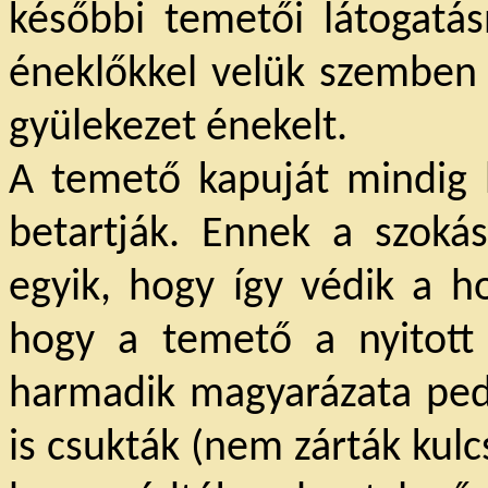
későbbi temetői látogatás
éneklőkkel velük szemben 
gyülekezet énekelt.
A temető kapuját mindig b
betartják. Ennek a szoká
egyik, hogy így védik a h
hogy a temető a nyitott 
harmadik magyarázata ped
is csukták (nem zárták kulc