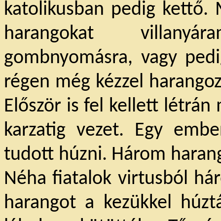
katolikusban pedig kettő.
M
harangokat villanyá
gombnyomásra, vagy pedi
régen még kézzel harangoz
Először is fel kellett létrá
karzatig vezet. Egy embe
tudott húzni. Három harang
Néha fiatalok virtusból há
harangot a kezükkel húztá