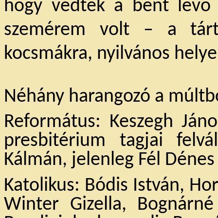
hogy védték a bent levő 
szemérem volt – a tárt 
kocsmákra, nyilvános helye
Néhány harangozó a múltbó
Református: Keszegh Jáno
presbitérium tagjai felv
Kálmán, jelenleg Fél Dénes 
Katolikus: Bódis István, Ho
Winter Gizella, Bognárné