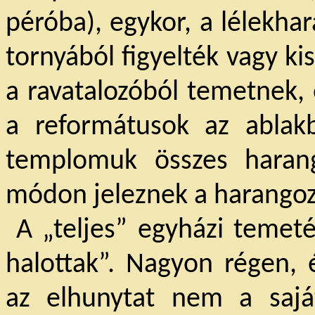
péróba), egykor, a lélekha
tornyából figyelték vagy ki
a ravatalozóból temetnek
a reformátusok az ablakb
templomuk összes harang
módon jeleznek a harango
A „teljes” egyházi temeté
halottak”. Nagyon régen,
az elhunytat nem a saját