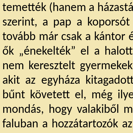
temették (hanem a házastárs
szerint, a pap a koporsót
tovább már csak a kántor é
ők „énekelték” el a halot
nem keresztelt gyermekekn
akit az egyháza kitagadott
bűnt követett el, még ily
mondás, hogy valakiből m
faluban a hozzátartozók az