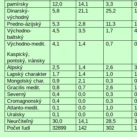
pamírsky
12,0
14,1
3,3
0
Dinarský-
5,8
21,1
25,2
1
východný
Predno-ázijský
5,3
2,8
11,3
1
Východno-
4,5
3,5
1,7
4
baltský
Východno-medit.
4,1
1,4
0,7
0
Kaspický,
pontský, iránsky
Alpský
2,5
1,4
2,6
3
Lapský charakter
1,7
1,4
1,0
1
Mongolský char.
0,9
2,1
0,3
0
Gracilis medit.
0,8
0,7
2,6
1
Severný
0,4
0,0
0,3
0
Cromagnonský
0,4
0,0
0,3
0
Atlanto-medit.
0,1
0,0
1,0
1
Uralsky
0,1
0,0
0,0
0
Neurčiteľný
30,0
14,1
28,5
3
Počet ľudí
32899
142
302