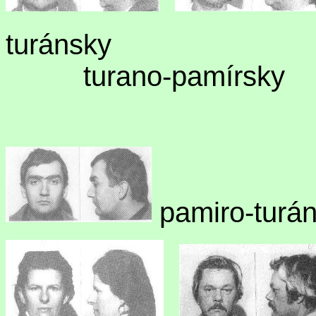
tur
ánsky
turano-p
pamiro-turá