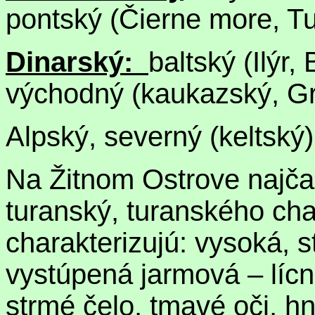
pontský (Čierne more, T
Dinarský:
baltský (Ilýr
východný (kaukazský, G
Alpský, severný (keltský)
Na Žitnom Ostrove najčas
turanský, turanského cha
charakterizujú: vysoká, 
vystúpená jarmová – lícna
strmé čelo, tmavé oči, hn