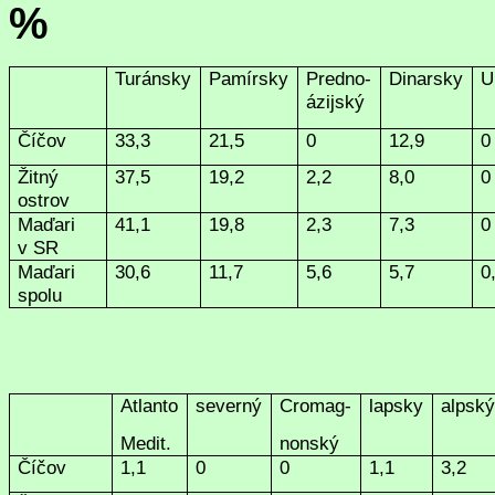
%
Turánsky
Pamírsky
Predno-
Dinarsky
U
ázijský
Číčov
33,3
21,5
0
12,9
0
Žitný
37,5
19,2
2,2
8,0
0
ostrov
Maďari
41,1
19,8
2,3
7,3
0
v SR
Maďari
30,6
11,7
5,6
5,7
0
spolu
Atlanto
severný
Cromag-
lapsky
alpsk
Medit.
nonský
Číčov
1,1
0
0
1,1
3,2