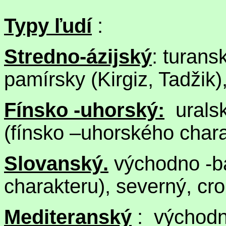
Typy ľudí
:
Stredno-ázijský
: turan
pamírsky (Kirgiz, Tadžik
Fínsko -uhorský:
uralsk
(fínsko –uhorského chara
Slovanský.
východno -ba
charakteru), severný, c
Mediteranský
: východno