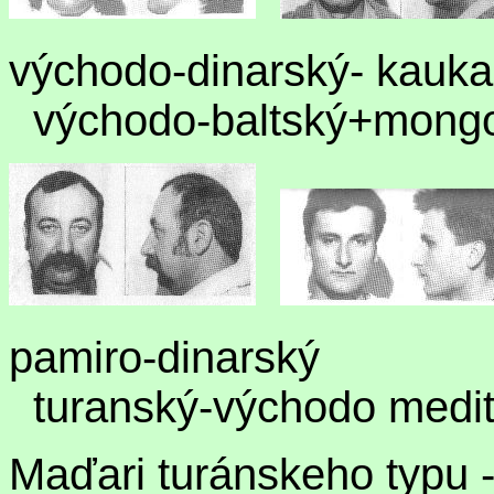
východo-dinarský- kauk
východo-baltský+mongo
pamiro-dinarsk
turanský-východo medit
Maďari turánskeho typu 