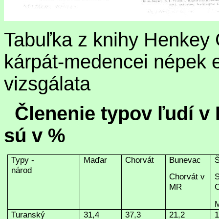
Tabuľka z knihy
Henkey 
kárpát-medencei népek e
vizsgálata
Členenie typov ľudí v
sú v
%
Typy -
Maďar
Chorvát
Bunevac
národ
Chorvát v
S
MR
C
Turanský
31,4
37,3
21,2
1