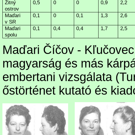
Žitný
0,5
0
0
0,9
2,2
ostrov
Maďari
0,1
0
0,1
1,3
2,6
v SR
Maďari
0,1
0,4
0,4
1,7
2,5
spolu
Maďari Číčov - Kľučovec
magyarság és más kárpá
embertani vizsgálata (T
őstörténet kutató és kiad