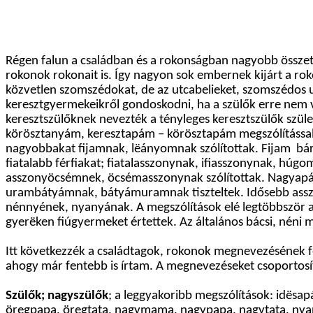
Régen falun a családban és a rokonságban nagyobb összet
rokonok rokonait is. Így nagyon sok embernek kijárt a rok
közvetlen szomszédokat, de az utcabelieket, szomszédos ut
keresztgyermekeikről gondoskodni, ha a szülők erre nem vo
keresztszülőknek nevezték a tényleges keresztszülők szüleit
körösztanyám, keresztapám – körösztapám megszólítással
nagyobbakat fijamnak, lëányomnak szólítottak. Fijam b
fiatalabb férfiakat; fiatalasszonynak, ifiasszonynak, hú
asszonyöcsémnek, öcsémasszonynak szólítottak. Nagyapámat
urambátyámnak, bátyámuramnak tiszteltek. Idősebb ass
nénnyének, nyanyának. A megszólítások elé legtöbbször a
gyerëken fiúgyermeket értettek. Az általános bácsi, néni 
Itt következzék a családtagok, rokonok megnevezésének fe
ahogy már fentebb is írtam. A megnevezéseket csoportos
Szülők; nagyszülők
; a leggyakoribb megszólítások: idës
öregpapa, öregtata, nagymama, nagypapa, nagytata, nyanyu