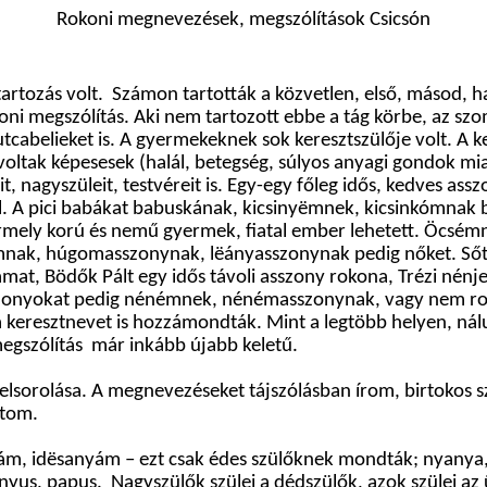
Rokoni megnevezések, megszólítások Csicsón
artozás volt. Számon tartották a közvetlen, első, másod, 
oni megszólítás. Aki nem tartozott ebbe a tág körbe, az sz
cabelieket is. A gyermekeknek sok keresztszülője volt. A ke
ltak képesesek (halál, betegség, súlyos anyagi gondok miat
, nagyszüleit, testvéreit is. Egy-egy főleg idős, kedves assz
. A pici babákat babuskának, kicsinyëmnek, kicsinkómnak 
ármely korú és nemű gyermek, fiatal ember lehetett. Öcs
gomnak, húgomasszonynak, lëányasszonynak pedig nőket. Sőt
, Bödők Pált egy idős távoli asszony rokona, Trézi nénje, 
zonyokat pedig nénémnek, nénémasszonynak, vagy nem rok
 keresztnevet is hozzámondták. Mint a legtöbb helyen, nál
megszólítás már inkább újabb keletű.
lsorolása. A megnevezéseket tájszólásban írom, birtokos s
ítom.
apám, idësanyám – ezt csak édes szülőknek mondták; nyany
s, papus. Nagyszülők szülei a dédszülők, azok szülei az ük