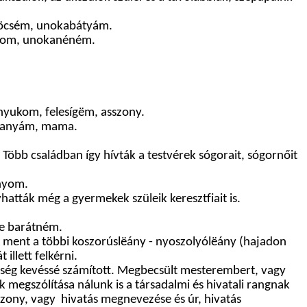
okaöcsém, unokabátyám.
húgom, unokanéném.
yukom, felesígëm, asszony.
, anyám, mama.
öbb családban így hívták a testvérek sógorait, sógornőit
nyom.
k még a gyermekek szüleik keresztfiait is.
se barátném.
k ment a többi koszorúslëány - nyoszolyólëány (hajadon
llett felkérni.
nbség kevéssé számított. Megbecsült mesterembert, vagy
megszólítása nálunk is a társadalmi és hivatali rangnak
asszony, vagy hivatás megnevezése és úr, hivatás