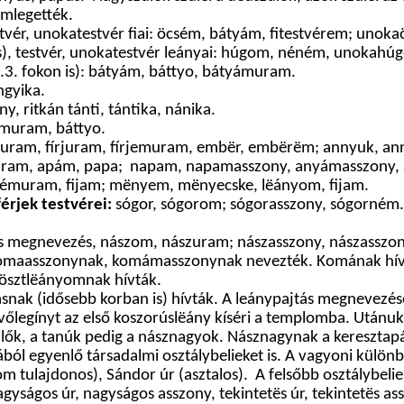
mlegették.
estvér, unokatestvér fiai: öcsém, bátyám, fitestvérem; un
is), testvér, unokatestvér leányai: húgom, néném, unoka
2.3. fokon is): bátyám, báttyo, bátyámuram.
gyika.
, ritkán tánti, tántika, nánika.
muram, báttyo.
uram, fírjuram, fírjemuram, embër, embërëm; annyuk, ann
pámuram, apám, papa; napam, napamasszony, anyámasszony
émuram, fijam; mënyem, mënyecske, lëányom, fijam.
férjek testvérei:
sógor, sógorom; sógorasszony, sógorném. T
ös megnevezés, nászom, nászuram; nászasszony, nászasszo
sszonynak, komámasszonynak nevezték. Komának hívhattá
rösztlëányomnak hívták.
nak (idősebb korban is) hívták. A leánypajtás megnevezé
vőlegínyt az első koszorúslëány kíséri a templomba. Utánu
k, a tanúk pedig a násznagyok. Násznagynak a keresztapát i
ából egyenlő társadalmi osztálybelieket is. A vagyoni külö
ulajdonos), Sándor úr (asztalos). A felsőbb osztálybeliek 
, nagyságos úr, nagyságos asszony, tekintetës úr, tekintetës 