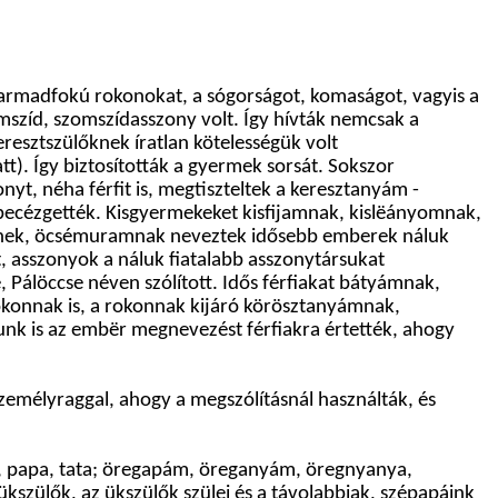
harmadfokú rokonokat, a sógorságot, komaságot, vagyis a
omszíd, szomszídasszony volt. Így hívták nemcsak a
resztszülőknek íratlan kötelességük volt
t). Így biztosították a gyermek sorsát. Sokszor
onyt, néha férfit is, megtiszteltek a keresztanyám -
becézgették. Kisgyermekeket kisfijamnak, kislëányomnak,
émnek, öcsémuramnak neveztek idősebb emberek náluk
, asszonyok a náluk fiatalabb asszonytársukat
Pálöccse néven szólított. Idős férfiakat bátyámnak,
onnak is, a rokonnak kijáró körösztanyámnak,
unk is az embër megnevezést férfiakra értették, ahogy
zemélyraggal, ahogy a megszólításnál használták, és
a, papa, tata; öregapám, öreganyám, öregnyanya,
szülők, az ükszülők szülei és a távolabbiak, szépapáink