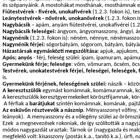
és szépanyáink. A mostohákat mosthának, mosthámnak e
Fiútestvérek - fivérek, unokafivérek
(1.2.3. fokon is), t
Leánytestvérek - nővérek, unokanővérek
(1.2.3. fokon 
Nagybácsik
– apám, anyám fiútestvérei, unokafivérei (1.
Nagybácsik feleségei:
ángyom, ángyomasszony, ángyi, án
Nagynénik
(1.2.3. fokon is): néném, nénnye, nénémasszony
Nagynénik férjei:
sógorbátyám, sógorom, bátyám, bátyá
Házastársak egymásközti megszólítása:
apjuk, apjukom, 
Após; anyós
- férj, feleség szülei: ipam, ipamuram, a
Gyermekünk férje; felesége
: vőm, vőmuram, öcsém, öcs
Testvérek, unokatestvérek férjei, feleségei, feleségek, 
is.
Gyermekünk férjének, feleségének szülei:
nászík – köz
A keresztszülők
egymást komámnak, komámuramnak, komaa
A keresztszülők keresztgyermekeiket körösztfijamnak, kö
A férfiak a
barátjukat
szintén komámnak, komának, pajtás
Az esküvőn résztvevők a nászníp
. Mënyasszonyt vőfíny, 
leányok). A menyasszony és a vőlegény szülei az örömszülő
Ezek
a megnevezések rokoniak, de így szólították a nagyj
módos nagygazdát uraztak: Tárnok úr (nagygazda és malom t
megfelelő volt: kisasszony (postás k.a., tanító k.a.), úrfi