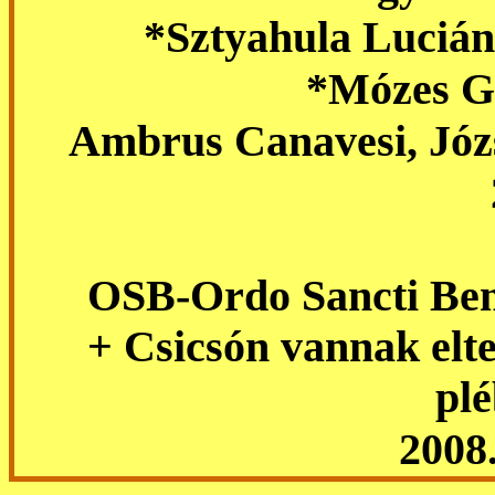
*Sztyahula Lucián
*Mózes G
Ambrus Canavesi, Józs
OSB-Ordo Sancti Ben
+ Csicsón vannak elt
pl
2008. ok