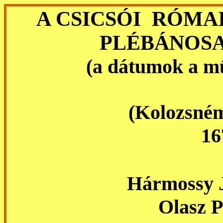
A CSICSÓI RÓMA
PLÉBÁNOS
(a dátumok a
m
(Kolozsném
16
Hármossy 
Olasz P