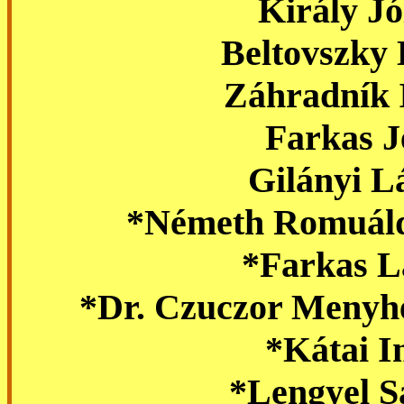
Király Jó
Beltovszky 
Záhradník 
Farkas J
Gilányi L
*Németh Romuáld
*Farkas L
*Dr. Czuczor Menyh
*Kátai I
*Lengyel S