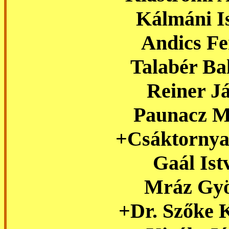
Kálmáni I
Andics Fe
Talabér Ba
Reiner J
Paunacz M
+Csáktornya
Gaál Ist
Mráz Gyö
+Dr. Sz
ő
ke 