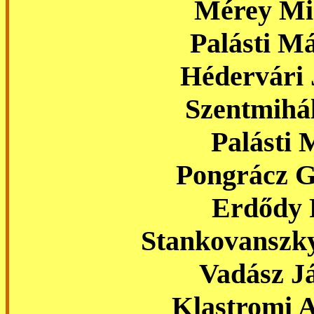
Mérey Mi
Palásti M
Hédervári 
Szentmihál
Palásti 
Pongrácz G
Erd
ő
dy 
Stankovanszk
Vadász J
Klastromi 