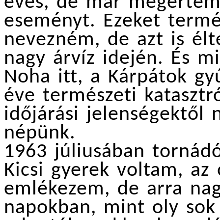
éves, de már megértem p
eseményt. Ezeket termé
nevezném, de azt is él
nagy árvíz idején. És m
Noha itt, a Kárpátok g
éve természeti katasztr
időjárási jelenségektől 
népünk.
1963 júliusában tornádó
Kicsi gyerek voltam, az
emlékezem, de arra nag
napokban, mint oly sok c