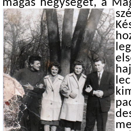
magas hegységét, a Maga
szé
Ké
ho
le
els
ha
le
ki
pa
de
me