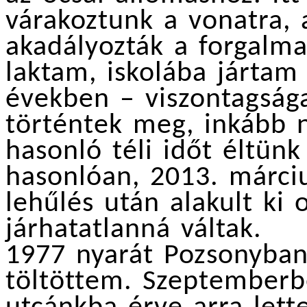
várakoztunk a vonatra,
akadályozták a forgalma
laktam, iskolába járta
években – viszontagság
történtek meg, inkább 
hasonló téli időt éltün
hasonlóan, 2013. márciu
lehűlés után alakult ki 
járhatatlanná váltak.
1977 nyarát Pozsonyban,
töltöttem. Szeptemberb