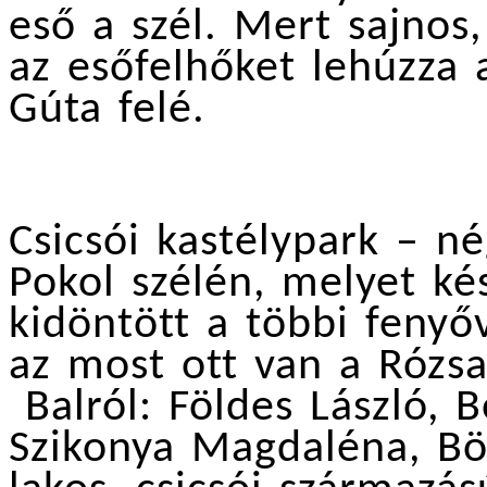
eső a szél. Mert sajnos,
az esőfelhőket lehúzza a
Gúta felé.
Csicsói kastélypark – né
Pokol szélén, melyet k
kidöntött a többi fenyő
az most ott van a Rózs
Balról: Földes László, 
Szikonya Magdaléna, Bö