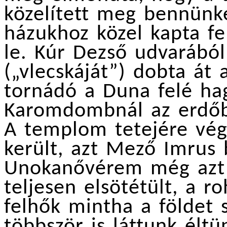
közelített meg bennünke
házukhoz közel kapta fel
le. Kúr Dezső udvarából
(„vlecskáját”) dobta át
tornádó a Duna felé hag
Karomdombnál az erdőbe
A templom tetejére vég
került, azt Mező Imrus 
Unokanővérem még azt 
teljesen elsötétült, a 
felhők mintha a földet s
többször is láttunk élt