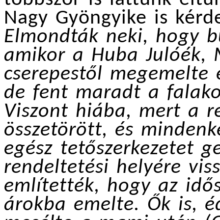
Nagy Gyöngyike is kérd
Elmondták neki, hogy bú
amikor a Huba Julóék, 
cserepestől megemelte é
de fent maradt a falak
Viszont hiába, mert a 
összetörött, és mindenk
egész tetőszerkezetet g
rendeltetési helyére vis
említették, hogy az idős
árokba emelte. Ők is, é