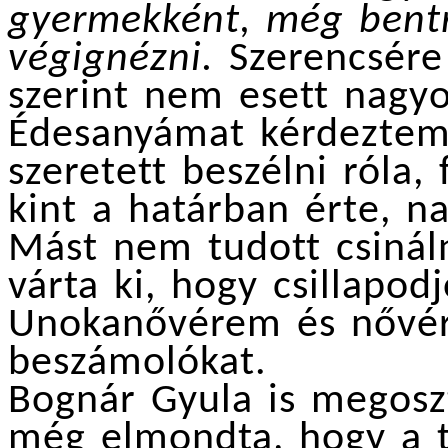
gyermekként, még bentrő
végignézni.
Szerencsére
szerint nem esett nagyo
Édesanyámat kérdeztem
szeretett beszélni róla,
kint a határban érte, n
Mást nem tudott csináln
várta ki, hogy csillapod
Unokanővérem és nővér
beszámolókat.
Bognár Gyula is megosz
még elmondta, hogy a t