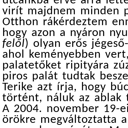
utcánkba érve arra lett
virít majdnem minden pa
Otthon rákérdeztem enn
hogy azon a nyáron nyu
felől
) olyan erős jégeső
ahol keményebben vert,
palatetőket ripityára zú
piros palát tudtak besze
Terike azt írja, hogy bú
történt, náluk az ablak 
A 2004. november 19-ei
örökre megváltoztatta a