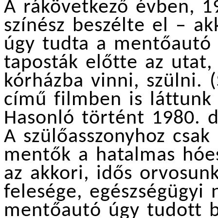
A rákövetkező évben, 1
színész beszélte el – ak
úgy tudta a mentőautó 
taposták előtte az utat,
kórházba vinni, szülni.
című filmben is láttunk 
Hasonló történt 1980. d
A szülőasszonyhoz csak
mentők a hatalmas hóesé
az akkori, idős orvosun
felesége, egészségügyi 
mentőautó úgy tudott b