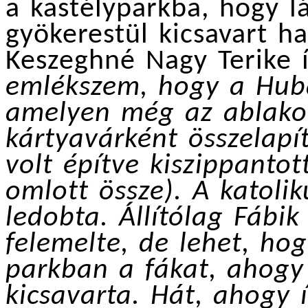
a kastélyparkba, hogy l
gyökerestül kicsavart ha
Keszeghné Nagy Terike 
emlékszem, hogy a Hubá
amelyen még az ablakok
kártyavárként összelapít
volt építve kiszippanto
omlott össze). A katoli
ledobta. Állítólag Fábik 
felemelte, de lehet, h
parkban a fákat, ahogy t
kicsavarta. Hát, ahogy í