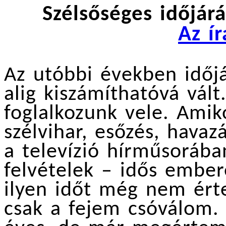
Szélsőséges időjár
Az í
Az utóbbi években időj
alig kiszámíthatóvá vált
foglalkozunk vele. Ami
szélvihar, esőzés, hava
a televízió hírműsorába
felvételek – idős ember
ilyen időt még nem ért
csak a fejem csóválom