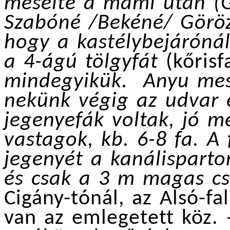
mesélte a mami után (
Szabóné /Bekéné/ Göröz
hogy a kastélybejárónál
a 4-ágú tölgyfát
(kőrisf
mindegyikük. Anyu mesé
nekünk végig az udvar é
jegenyefák voltak, jó m
vastagok, kb. 6-8 fa. A 
jegenyét a kanálispart
és csak a 3 m magas cs
Cigány-tónál, az Alsó-fa
van az emlegetett köz. 