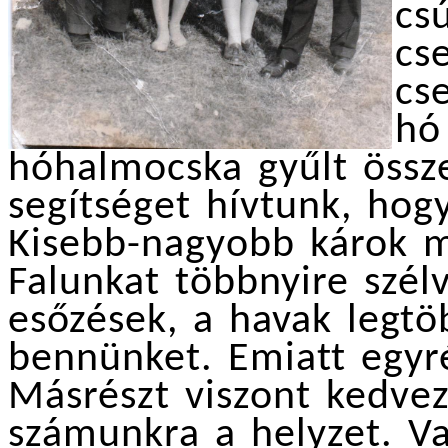
cs
cs
cs
hó
hóhalmocska gyűlt össz
segítséget hívtunk, hog
Kisebb-nagyobb károk má
Falunkat többnyire szél
esőzések, a havak legtö
bennünket. Emiatt egyr
Másrészt viszont kedvez
számunkra a helyzet. V