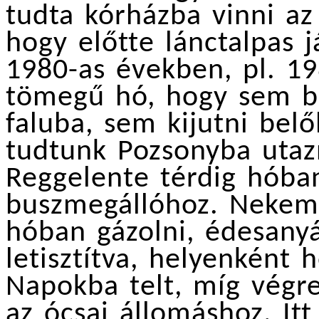
tudta kórházba vinni az 
hogy előtte lánctalpas j
1980-as években, pl. 19
tömegű hó, hogy sem b
faluba, sem kijutni be
tudtunk Pozsonyba utaz
Reggelente térdig hóban
buszmegállóhoz. Nekem
hóban gázolni, édesany
letisztítva, helyenként h
Napokba telt, míg végr
az ócsai állomáshoz. It