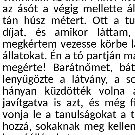
az ásót a végig mellette 
tán húsz métert. Ott a tul
díjat, és amikor láttam
megkértem vezesse körbe lá
állatokat. Én a tó partján
megérte! Barátnőmet, báty
lenyűgözte a látvány, a s
hányan küzdötték volna
javítgatva is azt, és még fi
vonja le a tanulságokat a 
hozzá, sokaknak meg kellen