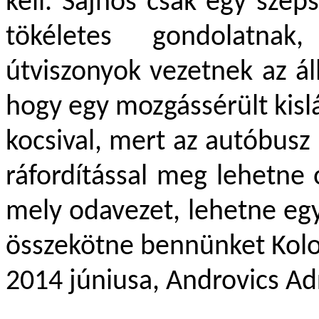
kell. Sajnos csak egy szé
tökéletes gondolatna
útviszonyok vezetnek az ál
hogy egy mozgássérült kislá
kocsival, mert az autóbusz
ráfordítással meg lehetne 
mely odavezet, lehetne eg
összekötne bennünket Kol
2014 júniusa, Androvics Ad