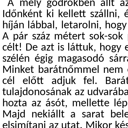
A mély gödrökben állt az 
Időnként ki kellett szállni
híján lábbal, letarolni, hogy
A pár száz métert sok-sok 
célt! De azt is láttuk, hog
szélén égig magasodó sárra
Minket barátnőmmel nem ol
cél előtt adjuk fel. Bar
tulajdonosának az udvarába
hozta az ásót, mellette lép
Majd nekiállt a sarat bel
elsimítani az utat. Mikor ké