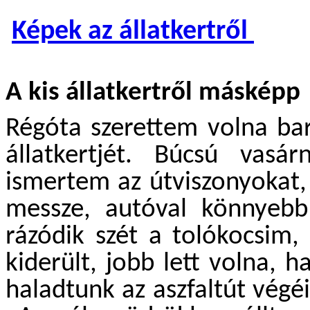
Képek az állatkertről
A kis állatkertről másképp
Régóta szerettem volna ba
állatkertjét. Búcsú vasá
ismertem az útviszonyokat,
messze, autóval könnyebb
rázódik szét a tolókocsim,
kiderült, jobb lett volna, 
haladtunk az aszfaltút végé