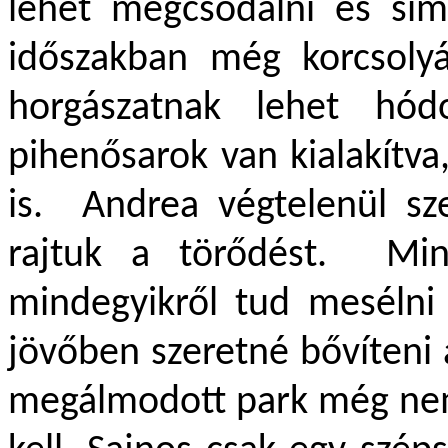
lehet megcsodálni és sim
időszakban még korcsoly
horgászatnak lehet hó
pihenősarok van kialakítva
is. Andrea végtelenül szer
rajtuk a törődést. Min
mindegyikről tud mesélni
jövőben szeretné bővíteni 
megálmodott park még nem 