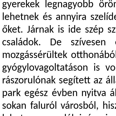
gyerekek legnagyobb örö
lehetnek és annyira szelí
őket. Járnak is ide szép 
családok. De szívesen 
mozgássérültek otthonából 
gyógylovagoltatáson is v
rászorulónak segített az á
park egész évben nyitva ál
sokan faluról városból, his