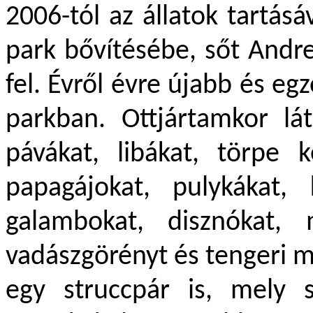
2006-tól az állatok tartás
park bővítésébe, sőt Andrea
fel. Évről évre újabb és eg
parkban. Ottjártamkor lá
pávákat, libákat, törpe k
papagájokat, pulykákat, 
galambokat, disznókat, 
vadászgörényt és tengeri m
egy struccpár is, mely 