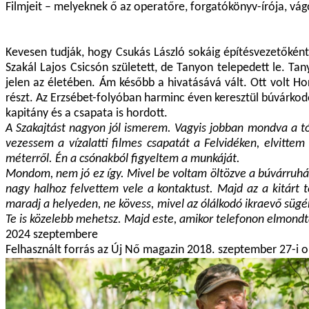
Filmjeit – melyeknek ő az operatőre, forgatókönyv-írója, vá
Kevesen tudják, hogy Csukás László sokáig építésvezetőként 
Szakál Lajos Csicsón született, de Tanyon telepedett le. T
jelen az életében. Ám később a hivatásává vált. Ott volt Ho
részt. Az Erzsébet-folyóban harminc éven keresztül búvárkod
kapitány és a csapata is hordott.
A Szakajtást nagyon jól ismerem. Vagyis jobban mondva a tó
vezessem a vízalatti filmes csapatát a Felvidéken, elvittem
méterről. Én a csónakból figyeltem a munkáját.
Mondom, nem jó ez így. Mivel be voltam öltözve a búvárruhám
nagy halhoz felvettem vele a kontaktust. Majd az a kitár
maradj a helyeden, ne kövess, mivel az ólálkodó ikraevő sügér
Te is közelebb mehetsz. Majd este, amikor telefonon elmondtá
2024 szeptembere
Felhasznált forrás az Új Nő magazin 2018. szeptember 27-i o