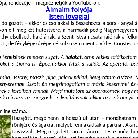
gója, rendezője – megnézhetjük a YouTube-on.
Álmaim folyója
Isten lovagjai
dolgozott – ekkor csicsóiakkal is összehozta a sors - anyai 
anyon élt még két fiútestvére, a harmadik pedig Nagymegyeren 
rthy elsüllyedt hajójának, a Szent István csatahajónak a fel
ott, de fényképezőgépe nélkül sosem ment a vízbe. Cousteau ka
 fenekének minden zugát. A halakat, amelyekkel találkoztam a
 őket a Lionra is. Éppen akkor ívtak a süllők. Az operatőr bar
ba, uszony, maszk, pipa, palack nélkül, beugrottam a vízbe. M
t tenyerembe úszott én megsimogattam a másik kezemmel és ó
ek a közelben vannak. Majd mutatom az operatőrnek, hogy no, lát
k mindezt az „öregnek", a kapitánynak, akkor az csak annyit m
nline száma.
Hazajött, megpihenni a hosszú út után – mondhatnám za
rönkjére és ágakra, melyek fennakadtak a partnál. Akárc
tavasszal. Megöregedett, arca ráncos, teste még ho