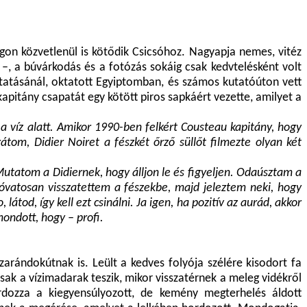
ágon közvetlenül is kötődik Csicsóhoz. Nagyapja nemes, vitéz
–, a búvárkodás és a fotózás sokáig csak kedvtelésként volt
kutatásánál, oktatott Egyiptomban, és számos kutatóúton vett
pitány csapatát egy kötött piros sapkáért vezette, amilyet a
 víz alatt. Amikor 1990-ben felkért Cousteau kapitány, hogy
átom, Didier Noiret a fészkét őrző süllőt filmezte olyan két
utatom a Didiernek, hogy álljon le és figyeljen. Odaúsztam a
vatosan visszatettem a fészekbe, majd jeleztem neki, hogy
od, így kell ezt csinálni. Ja igen, ha pozitív az aurád, akkor
ondott, hogy – profi.
rándokútnak is. Leült a kedves folyója szélére kisodort fa
sak a vízimadarak teszik, mikor visszatérnek a meleg vidékről
rdozza a kiegyensúlyozott, de kemény megterhelés áldott