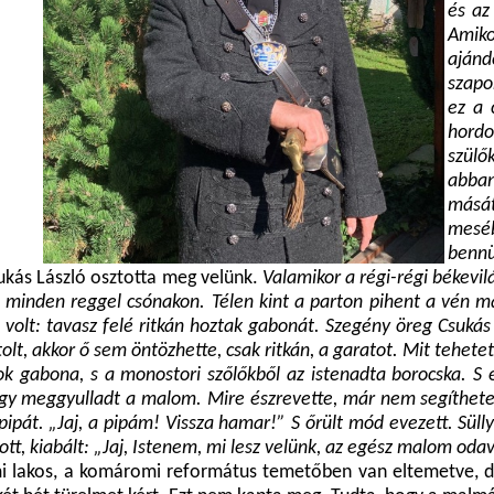
és az
Amiko
ajánd
szapo
ez a 
hordo
szülő
abban
mását
meséb
bennü
ukás László osztotta meg velünk.
Valamikor a régi-régi békevi
si minden reggel csónakon. Télen kint a parton pihent a vén ma
aj volt: tavasz felé ritkán hoztak gabonát. Szegény öreg Csuká
lt, akkor ő sem öntözhette, csak ritkán, a garatot. Mit tehetett
sok gabona, s a monostori szőlőkből az istenadta borocska. S
, hogy meggyulladt a malom. Mire észrevette, már nem segíthete
pipát. „Jaj, a pipám! Vissza hamar!” S őrült mód evezett. Sül
tott, kiabált: „Jaj, Istenem, mi lesz velünk, az egész malom oda
i lakos, a komáromi református temetőben van eltemetve, dr. 