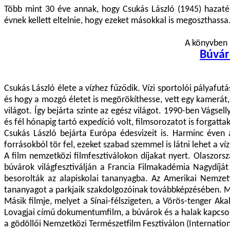
Több mint 30 éve annak, hogy Csukás László (1945) hazatér
évnek kellett eltelnie, hogy ezeket másokkal is megoszthassa
A könyvben 
Búvár
Csukás László élete a vízhez fűződik. Vízi sportolói pályafutá
és hogy a mozgó életet is megörökíthesse, vett egy kamerát, 
világot. Így bejárta szinte az egész világot. 1990-ben Vágs
és fél hónapig tartó expedíció volt, filmsorozatot is forgatta
Csukás László bejárta Európa édesvizeit is. Harminc éven 
forrásokból tör fel, ezeket szabad szemmel is látni lehet a v
A film nemzetközi filmfesztiválokon díjakat nyert. Olaszorsz
búvárok világfesztiválján a Francia Filmakadémia Nagydíját 
besorolták az alapiskolai tananyagba. Az Amerikai Nemzeti
tananyagot a parkjaik szakdolgozóinak továbbképzésében. Meg
Másik filmje, melyet a Sínai-félszigeten, a Vörös-tenger Ak
Lovagjai című dokumentumfilm, a búvárok és a halak kapcsolat
a gödöllői Nemzetközi Természetfilm Fesztiválon (Internationa