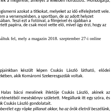
snek a megérése, amelyet a lelkében hordozott. Mondogatja,
gismerni azokat a titkokat, melyeket az idő elfelejtetett vele.
nem a versenyzésben, a sportban, de az adott helyzet
ban. Teszi ezt a fotóival, a filmjeivel és újabban a
ett papírra, de csak most vette elő, mivel úgy érzi, hogy az
áltuk fel, mely a magazin 2018. szeptember 27-i online
pjainkban készült képen Csukás László látható, elődei
ékében, akik Komáromi Szekeresgazdák voltak.
Halas bácsi meséinek ihletője Csukás László, akinek az
örténetéből meséskönyv született. Megállunk itt egy szóra, és
ük Csukás László gondolatait.
berélet egy röpke pillanat akkor, ha az örök életről beszélünk,