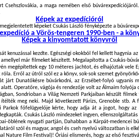
t Csehszlovákia, a maga nemében első búvárexpedíciójáról. 
.
Képek az expedícióról
megjelentetett képeket Csukás László fényképezte a búvárexpe
expedíció a Vörös-tengeren 1990-ben - a kön
Képek a kinyomtatott könyvről
sát kenuzással kezdte. Egészségi okokból fel kellett hagynia az 
amellyel már filmeket készített. Megalapította a Csukás-búvárk
ellyén megépítettek egy 10 méteres jachtot, és elhajóztak vel
k róla. Erről az útról szól ez a könyv, sok-sok szemet gyönyörk
át járt Dunatőkésre búvárkodni, az Erzsébet-folyó ugyanis me
íz alatt. Operatőre, vágója és rendezője volt az Álmaim folyója
ágban, Sondrioban a Világ Nemzeti Parkjaiban készült filmek f
ítélték meg neki. Majd következett Párizs, Grenoble stb. A fr
 Parkok főfelügyelője kérte, hogy adja át a jogot, hogy az 
kapták. Csukás László mindezeket ingyen, ellenszolgáltatás n
abai-öblének nyugati partján, Dahabban a
Kárpát-medencei búv
áról szól és magyar, angol és cseh nyelvű változatban is elké
l Nature Film Festival)! Óriási elismerés, hogy az első fesztiv