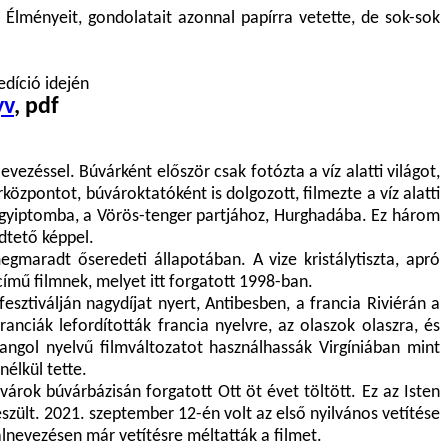
Élményeit, gondolatait azonnal papírra vetette, de sok-sok
díció idején
yv
, pdf
evezéssel. Búvárként először csak fotózta a víz alatti világot,
özpontot, búvároktatóként is dolgozott, filmezte a víz alatti
e Egyiptomba, a Vörös-tenger partjához, Hurghadába. Ez három
ödtető képpel.
gmaradt őseredeti állapotában. A vize kristálytiszta, apró
 című filmnek, melyet itt forgatott 1998-ban.
esztiválján nagydíjat nyert, Antibesben, a francia Riviérán a
anciák lefordították francia nyelvre, az olaszok olaszra, és
angol nyelvű filmváltozatot használhassák Virgíniában mint
élkül tette.
árok búvárbázisán forgatott Ott öt évet töltött. Ez az Isten
szült. 2021. szeptember 12-én volt az első nyilvános vetítése
álnevezésen már vetítésre méltatták a filmet.