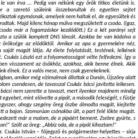
 le van írva ... Pedig van nékünk egy örök titkos életünk is.
r a szerető szüleink összeborultak és egyetlen sejtet
ékoztak egymásnak, amelyek nem haltak el, de egyesültek és
rodtak. Majd kilenc hónap múlva megszületett a csoda. (Igaz,
csoda már a fogamzáskor kezdődött.) Ez a két parányi sejt
zta a szülők komplett DNS láncát. Azokba be van kódolva a
k öröksége az elődöktől. Amikor az apa a gyermekére néz,
 saját magát látja. Az élete folytatását, testének, lelkének
. Csukás László ezt a folyamatosságot vélte felfedezni. Így a
en visszament az ősökhöz, azokhoz, akik benne élnek. Akik
nk élnek. Ez a valós mese, nem csak gyerekeknek.
lágban, amikor még vízimalmok állottak a Dunán, Újszőny alatt
lom csendesen, de tavasszal Csukás bácsi javította lelkesen.
s bácsi nem szerette a tavaszt, mert ilyenkor majdnem mindig
 egyebet, mint elővette a pipát, a második feleségét, s füstje
 egyszer, ahogy szegény öreg őszbe álmodta magát, kiejtette
tt a bajon. Szomorúan csónakba ült, a part felé lökte magát.
lyedezett már a malom, de a pipáért bement. Zsebre gyűrte, s
van!” Szólt az öreg: „Abbiz oda, de a pipát kihoztam!”
Csukás István – főjegyző és polgármester-helyettes – sírja