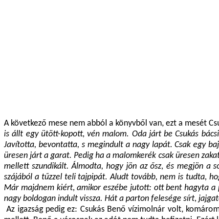
A következő mese nem abból a könyvből van, ezt a mesét Cs
is állt egy ütött-kopott, vén malom. Oda járt be Csukás bác
Javította, bevontatta, s megindult a nagy lapát. Csak egy b
üresen járt a garat. Pedig ha a malomkerék csak üresen zakato
mellett szundikált. Álmodta, hogy jön az ősz, és megjön a 
szájából a tűzzel teli tajpipát. Aludt tovább, nem is tudta
Már majdnem kiért, amikor eszébe jutott: ott bent hagyta a 
nagy boldogan indult vissza. Hát a parton felesége sírt, jajga
Az igazság pedig ez: Csukás Benő vízimolnár volt, komárom