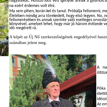
hagyatékát. Hosszú időt vett igénybe annak a gyümölc
na ezért érdemes volt élni.
Ma sem pihen, korán kel és tanul. Próbálja felismerni, me
Életében mindig arra törekedett, hogy első legyen. No, 
felismerésében és annak szerinte való esetleges orvoslásá
könyvével, amelyet lehet, hogy már jó három évtizede vet
idő megérett rá.
A képét az Új Nő szerkesztőségének engedélyével haszn
számában jelent meg.
A na
öltöz
Póka 
élett
idézz
Az em